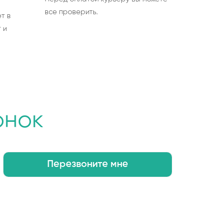
все проверить.
т в
 и
онок
Перезвоните мне