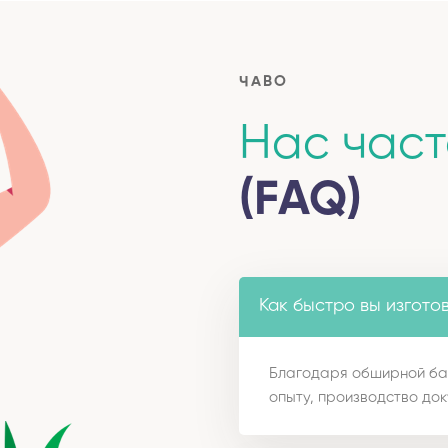
ЧАВО
Нас час
(FAQ)
Как быстро вы изгото
Благодаря обширной ба
опыту, производство док