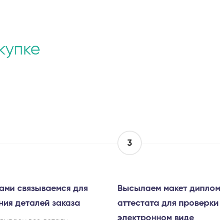
купке
3
ами связываемся для
Высылаем макет диплом
ния деталей заказа
аттестата для проверки
электронном виде