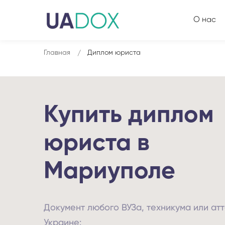
О нас
Главная
Диплом юриста
Купить диплом
юриста в
Мариуполе
Документ любого ВУЗа, техникума или атт
Украине: