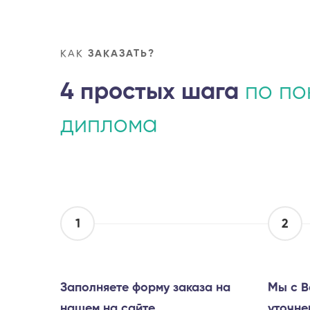
КАК
ЗАКАЗАТЬ?
4 простых шага
по по
диплома
1
2
Заполняете форму заказа на
Мы с В
нашем на сайте
уточне