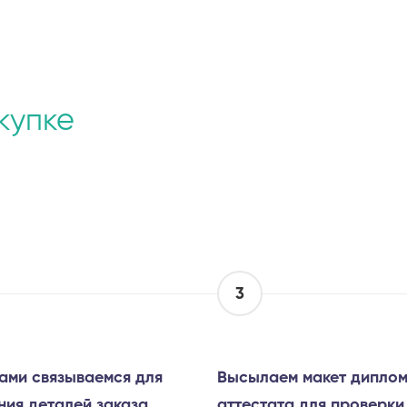
купке
3
ами связываемся для
Высылаем макет диплом
ния деталей заказа
аттестата для проверки