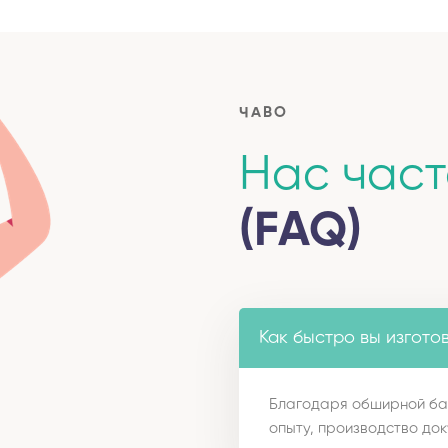
ЧАВО
Нас час
(FAQ)
Как быстро вы изгото
Благодаря обширной ба
опыту, производство док