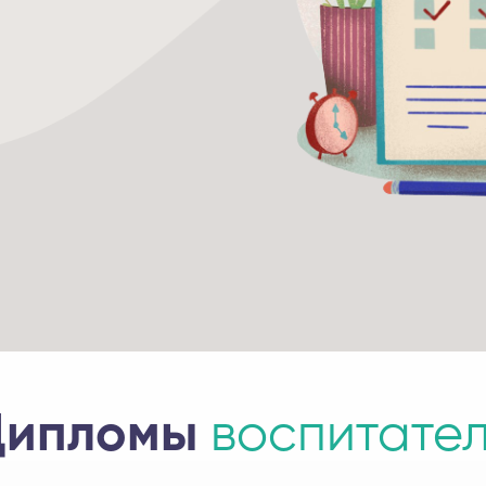
Дипломы
воспитате