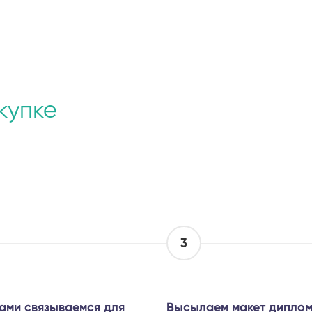
купке
3
ами связываемся для
Высылаем макет диплом