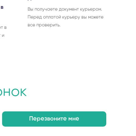
 в
Вы получаете документ курьером.
Перед оплатой курьеру вы можете
все проверить.
т в
 и
онок
Перезвоните мне